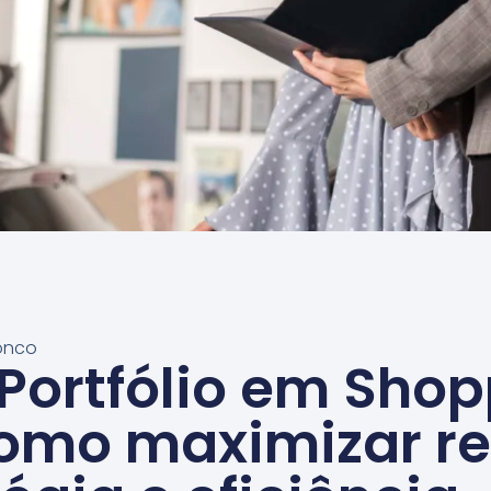
oonco
Portfólio em Sho
Como maximizar re