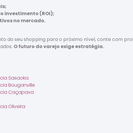
is;
 o investimento (ROI);
itivos no mercado.
to do seu shopping para o próximo nível, conte com profi
tados.
O futuro do varejo exige estratégia.
ncia Sasaoka
ncia Bouganville
ência Caçapava
cia Oliveira