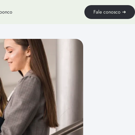
loonco
Fale conosco ➜