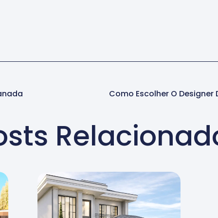
lanada
osts Relacionad