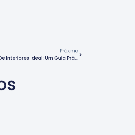
Próximo
Como Escolher O Designer De Interiores Ideal: Um Guia Prático Para Transformar Seu Espaço.
os