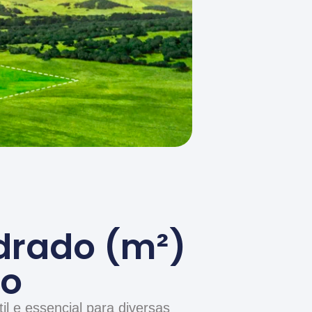
drado (m²)
to
l e essencial para diversas