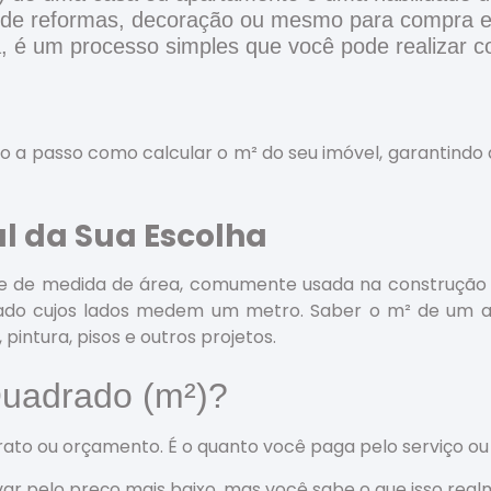
 de reformas, decoração ou mesmo para compra e
a, é um processo simples que você pode realizar 
so a passo como calcular o m² do seu imóvel, garantindo
al da Sua Escolha
de medida de área, comumente usada na construção civ
ado cujos lados medem um metro. Saber o m² de um 
 pintura, pisos e outros projetos.
Quadrado (m²)?
ato ou orçamento. É o quanto você paga pelo serviço ou
levar pelo preço mais baixo, mas você sabe o que isso real