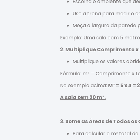
Escolha o ambiente que des
Use a trena para medir o 
Meça a largura da parede p
Exemplo: Uma sala com 5 metro
2. Multiplique Comprimento x
Multiplique os valores obt
Fórmula: m² = Comprimento x L
No exemplo acima:
M² = 5 x 4 = 
A sala tem 20 m².
3. Some as Áreas de Todos o
Para calcular o m² total d