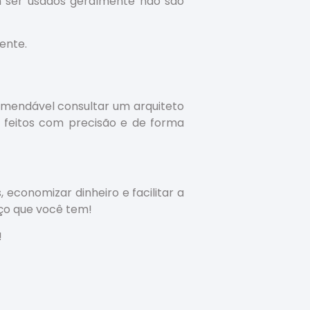
 ser usados geralmente não são
ente.
omendável consultar um arquiteto
m feitos com precisão e de forma
 economizar dinheiro e facilitar a
ço que você tem!
!