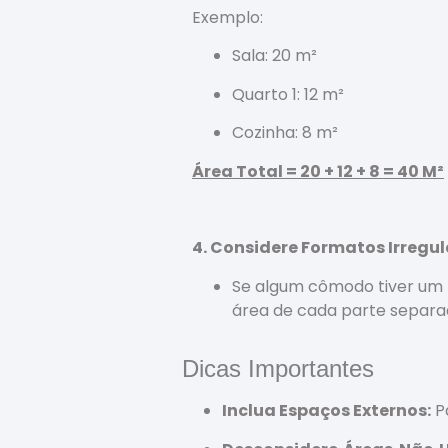
Exemplo:
Sala: 20 m²
Quarto 1: 12 m²
Cozinha: 8 m²
Área Total = 20 + 12 + 8 = 40 M²
4. Considere Formatos Irregul
Se algum cômodo tiver um f
área de cada parte separa
Dicas Importantes
Inclua Espaços Externos:
Pa