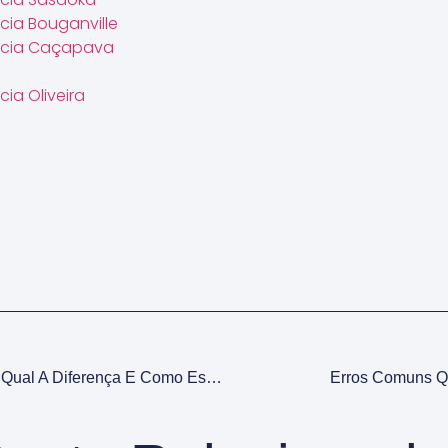
ncia Bouganville
ência Caçapava
cia Oliveira
Preço, Valor E Custo Na Arquitetura: Qual A Diferença E Como Escolher A Melhor Opção Para Você
Erros Comuns Q